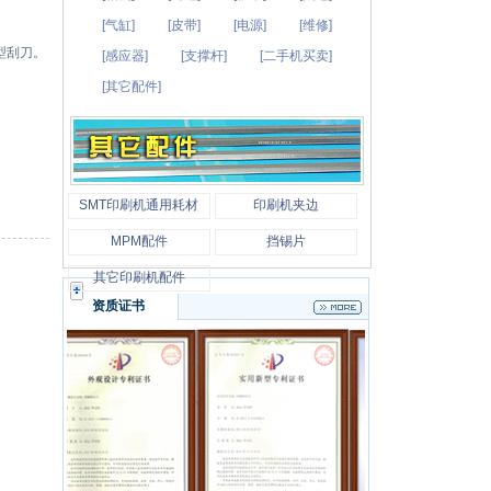
[气缸]
[皮带]
[电源]
[维修]
型刮刀。
[感应器]
[支撑杆]
[二手机买卖]
[其它配件]
SMT印刷机通用耗材
印刷机夹边
MPM配件
挡锡片
其它印刷机配件
资质证书