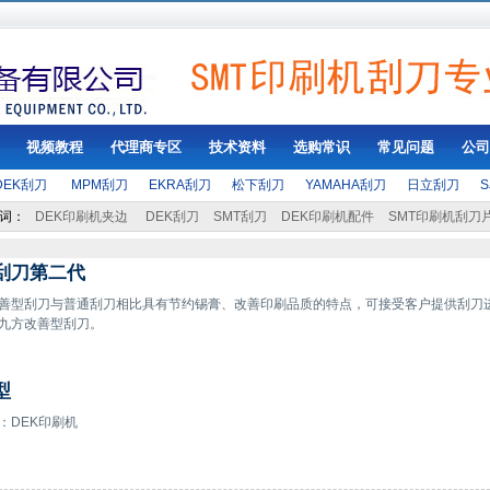
视频教程
代理商专区
技术资料
选购常识
常见问题
公司
DEK刮刀
MPM刮刀
EKRA刮刀
松下刮刀
YAMAHA刮刀
日立刮刀
词：
DEK印刷机夹边
DEK刮刀
SMT刮刀
DEK印刷机配件
SMT印刷机刮刀
刮刀第二代
善型刮刀与普通刮刀相比具有节约锡膏、改善印刷品质的特点，可接受客户提供刮刀
九方改善型刮刀。
型
：DEK印刷机