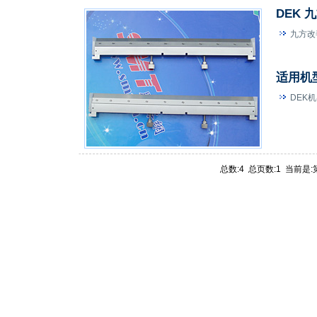
DEK 
九方改
适用机
DEK
总数:4 总页数:1 当前