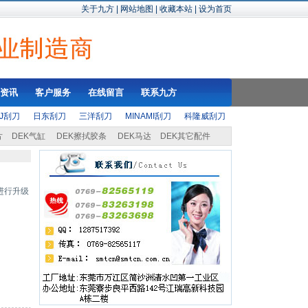
关于九方
|
网站地图
|
收藏本站
|
设为首页
资讯
客户服务
在线留言
联系九方
SJ刮刀
日东刮刀
三洋刮刀
MINAMI刮刀
科隆威刮刀
片
DEK气缸
DEK擦拭胶条
DEK马达
DEK其它配件
进行升级