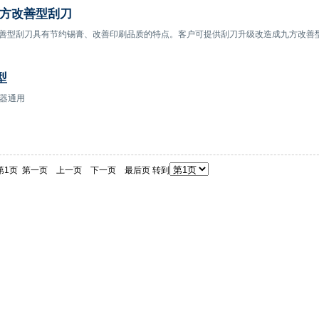
九方改善型刮刀
善型刮刀具有节约锡膏、改善印刷品质的特点。客户可提供刮刀升级改造成九方改善
型
机器通用
是:第1页 第一页 上一页 下一页 最后页 转到