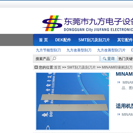
首 页
DEK配件
SMT刮刀及刮刀片
其它配件
九方节能型刮刀
九方改善型刮刀
九方改善型刮刀片
搜索产品
热门关键
您的位置:
首页
>>
SMT刮刀及刮刀片
>>
MINAMI印刷机刮刀
MINA
MIN
品、图
适用机
MINAM