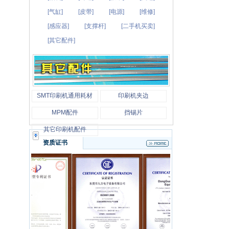
[气缸]
[皮带]
[电源]
[维修]
[感应器]
[支撑杆]
[二手机买卖]
[其它配件]
SMT印刷机通用耗材
印刷机夹边
MPM配件
挡锡片
其它印刷机配件
资质证书