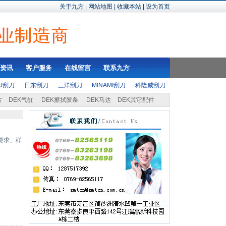
关于九方
|
网站地图
|
收藏本站
|
设为首页
资讯
客户服务
在线留言
联系九方
SJ刮刀
日东刮刀
三洋刮刀
MINAMI刮刀
科隆威刮刀
片
DEK气缸
DEK擦拭胶条
DEK马达
DEK其它配件
要求、样