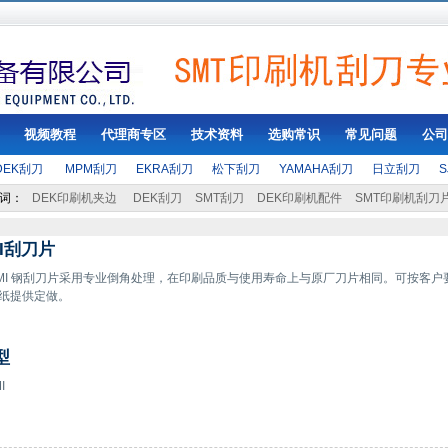
视频教程
代理商专区
技术资料
选购常识
常见问题
公司
DEK刮刀
MPM刮刀
EKRA刮刀
松下刮刀
YAMAHA刮刀
日立刮刀
词：
DEK印刷机夹边
DEK刮刀
SMT刮刀
DEK印刷机配件
SMT印刷机刮刀
MI刮刀片
AMI 钢刮刀片采用专业倒角处理，在印刷品质与使用寿命上与原厂刀片相同。可按客户
纸提供定做。
型
I