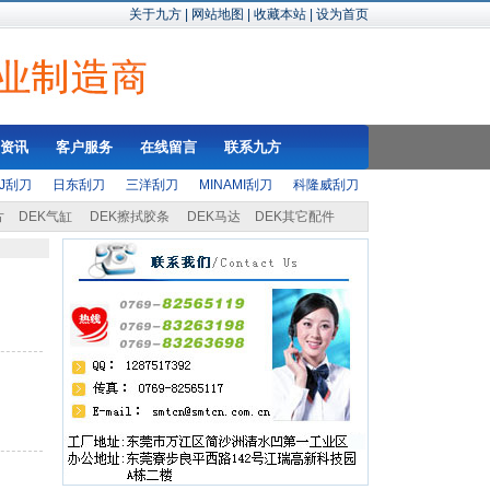
关于九方
|
网站地图
|
收藏本站
|
设为首页
资讯
客户服务
在线留言
联系九方
SJ刮刀
日东刮刀
三洋刮刀
MINAMI刮刀
科隆威刮刀
片
DEK气缸
DEK擦拭胶条
DEK马达
DEK其它配件