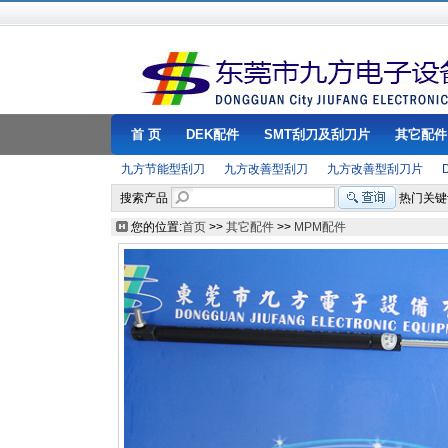
首 页
DEK配件
SMT刮刀及刮刀片
其它配件
九方节能型刮刀
九方改善型刮刀
九方改善型刮刀片
搜索产品
热门关键
您的位置:
首页
>>
其它配件
>>
MPM配件